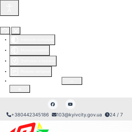
Інструменти доступності
Інверсія кольорів
Монохромний
Зчитувач з екрана
Режим читання
Розмір шрифту
100
%
+380442345186
103@kyivcity.gov.ua
24 / 7