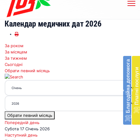
Календар медичних дат 2026
За роком
Бл
За місяцем
до
За тижнем
Благодійна допомога
Сьогодні
Підт
Платні послуги
Обрати певний місяць
діял
екст
меди
‹
‹
доп
в
Укра
благ
Обрати певний місяць
доп
Вря
Попередній день
біл
Субота 17 Січень 2026
житт
Наступний день