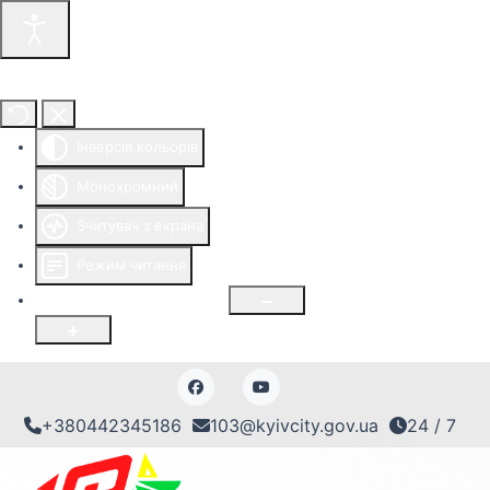
Інструменти доступності
Інверсія кольорів
Монохромний
Зчитувач з екрана
Режим читання
Розмір шрифту
100
%
+380442345186
103@kyivcity.gov.ua
24 / 7