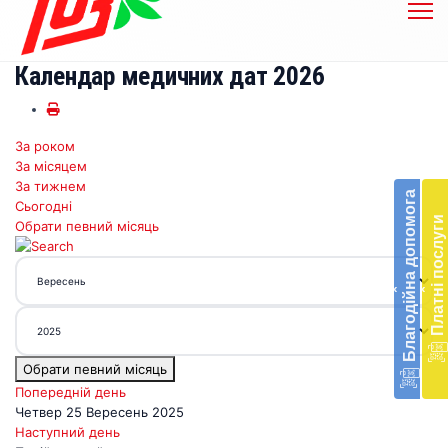
Календар медичних дат 2026
За роком
Бл
За місяцем
до
За тижнем
Благодійна допомога
Сьогодні
Підт
Платні послуги
Обрати певний місяць
діял
екст
меди
‹
‹
доп
в
Укра
благ
Обрати певний місяць
доп
Вря
Попередній день
біл
Четвер 25 Вересень 2025
житт
Наступний день