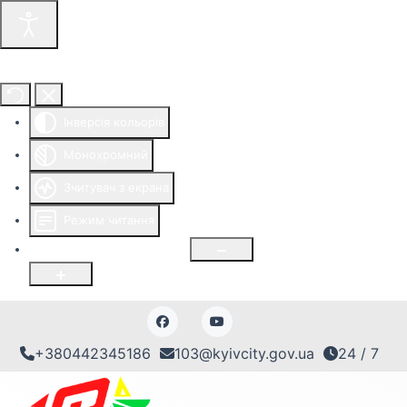
Інструменти доступності
Інверсія кольорів
Монохромний
Зчитувач з екрана
Режим читання
Розмір шрифту
100
%
+380442345186
103@kyivcity.gov.ua
24 / 7