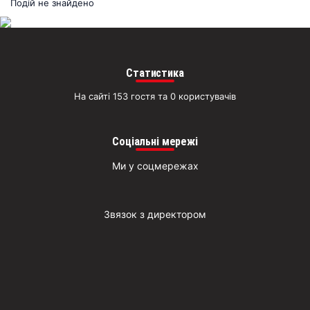
раз
Подій не знайдено
Д
Статистика
На сайті 153 гостя та 0 користувачів
Соціальні мережі
Ми у соцмережах
Звязок з директором