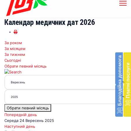
Календар медичних дат 2026
За роком
Бл
За місяцем
до
За тижнем
Благодійна допомога
Сьогодні
Підт
Платні послуги
Обрати певний місяць
діял
екст
меди
‹
‹
доп
в
Укра
благ
Обрати певний місяць
доп
Вря
Попередній день
біл
Середа 24 Вересень 2025
житт
Наступний день