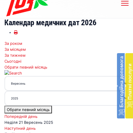
Календар медичних дат 2026
За роком
Бл
За місяцем
до
За тижнем
Благодійна допомога
Сьогодні
Підт
Платні послуги
Обрати певний місяць
діял
екст
меди
‹
‹
доп
в
Укра
благ
Обрати певний місяць
доп
Вря
Попередній день
біл
Неділя 21 Вересень 2025
житт
Наступний день