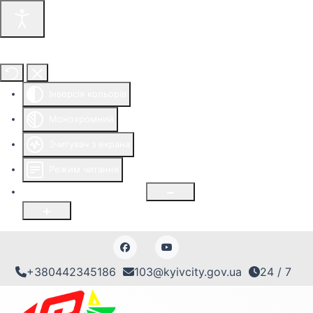
Інструменти доступності
Інверсія кольорів
Монохромний
Зчитувач з екрана
Режим читання
Розмір шрифту
100
%
+380442345186
103@kyivcity.gov.ua
24 / 7