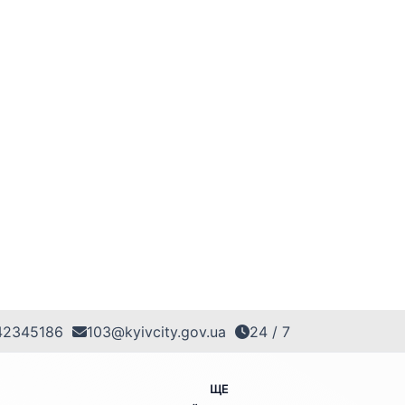
42345186
103@kyivcity.gov.ua
24 / 7
ЩЕ