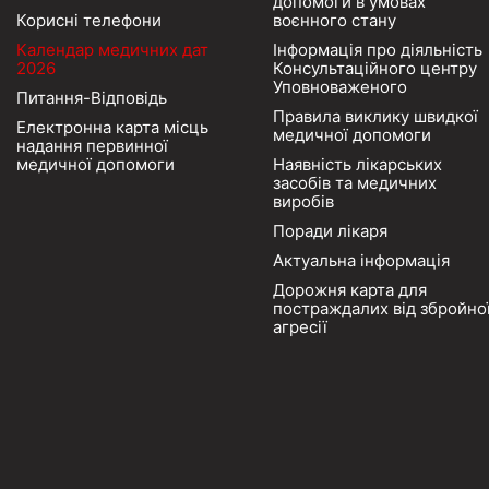
допомоги в умовах
Корисні телефони
воєнного стану
Календар медичних дат
Інформація про діяльність
2026
Консультаційного центру
Уповноваженого
Питання-Відповідь
Правила виклику швидкої
Електронна карта місць
медичної допомоги
надання первинної
медичної допомоги
Наявність лікарських
засобів та медичних
виробів
Поради лікаря
Актуальна інформація
Дорожня карта для
постраждалих від збройно
агресії