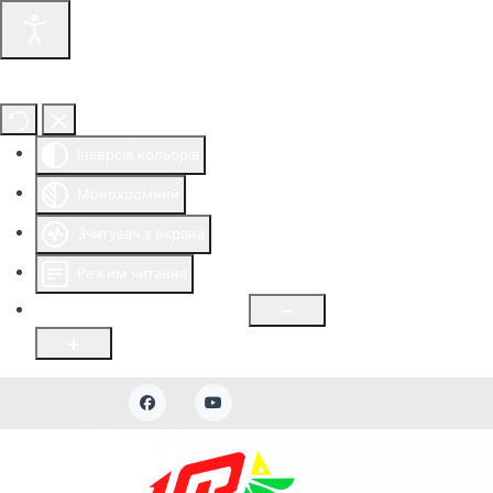
Інструменти доступності
Інверсія кольорів
Монохромний
Зчитувач з екрана
Режим читання
Розмір шрифту
100
%