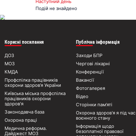
Наступний день
Подій не знайдено
Корисні посилання
Публічна інформація
ДОЗ
Заходи БПР
МОЗ
Чергові лікарні
КМДА
Конференції
Профспілка працівників
Вакансії
охорони здоров’я України
Фотогалерея
Київська міська профспілка
Відео
працівників охорони
здоров'я
Сторінки пам’яті
Законодавча база
Охорона здоров'я я під час
воєнного стану
Охорона праці
Інформація щодо
Медична реформа.
безоплатної правової
Дайджест МОЗ