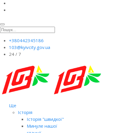
+380442345186
103@kyivcity.gov.ua
24 / 7
Ще
Історія
Історія "швидкої"
Минуле нашої
станції