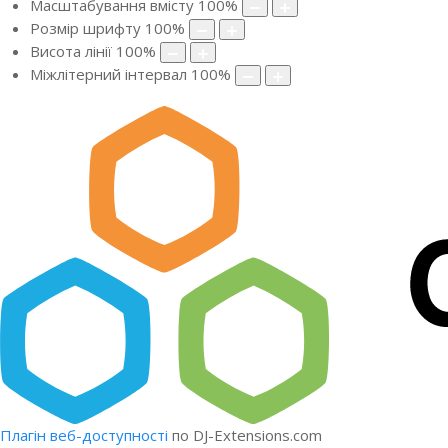
Масштабування вмісту
100
%
Розмір шрифту
100
%
Висота лінії
100
%
Міжлітерний інтервал
100
%
Плагін веб-доступності
по DJ-Extensions.com