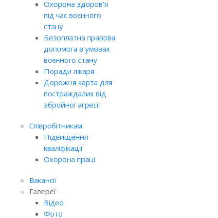
Охорона здоров'я
під час воєнного
стану
Безоплатна правова
допомога в умовах
воєнного стану
Поради лікаря
Дорожня карта для
постраждалих від
збройної агресії
Співробітникам
Підвищення
кваліфікації
Охорона праці
Вакансії
Галереї
Відео
Фото