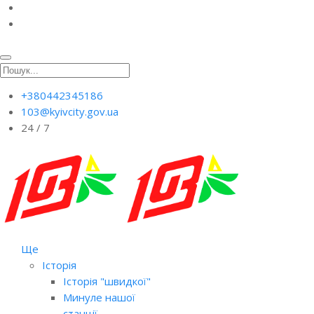
+380442345186
103@kyivcity.gov.ua
24 / 7
Ще
Історія
Історія "швидкої"
Минуле нашої
станції