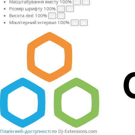
Масштабування вмісту
100
%
Розмір шрифту
100
%
Висота лінії
100
%
Міжлітерний інтервал
100
%
Плагін веб-доступності
по DJ-Extensions.com