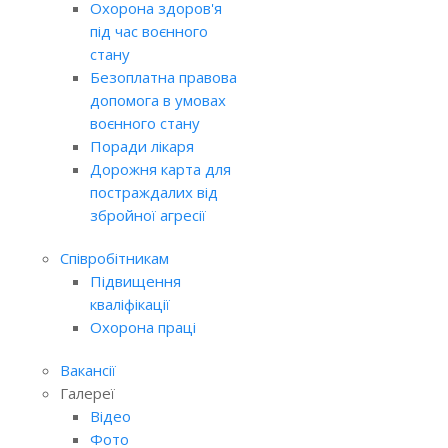
Охорона здоров'я
під час воєнного
стану
Безоплатна правова
допомога в умовах
воєнного стану
Поради лікаря
Дорожня карта для
постраждалих від
збройної агресії
Співробітникам
Підвищення
кваліфікації
Охорона праці
Вакансії
Галереї
Відео
Фото