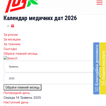
Календар медичних дат 2026
За роком
Бл
За місяцем
до
За тижнем
Благодійна допомога
Сьогодні
Підт
Платні послуги
Обрати певний місяць
діял
екст
меди
‹
‹
доп
в
Укра
благ
Обрати певний місяць
доп
Вря
Попередній день
біл
Середа 14 Травень 2025
житт
Наступний день