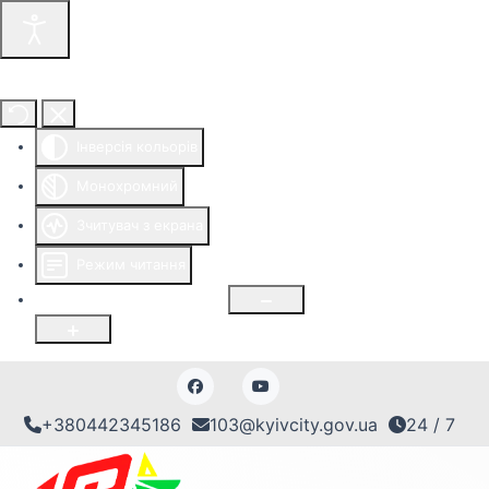
Інструменти доступності
Інверсія кольорів
Монохромний
Зчитувач з екрана
Режим читання
Розмір шрифту
100
%
+380442345186
103@kyivcity.gov.ua
24 / 7