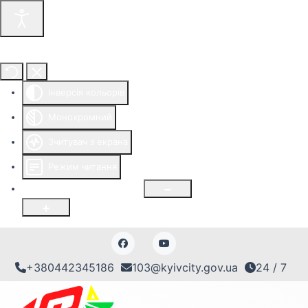
Інструменти доступності
Інверсія кольорів
Монохромний
Зчитувач з екрана
Режим читання
Розмір шрифту
100
%
+380442345186
103@kyivcity.gov.ua
24 / 7