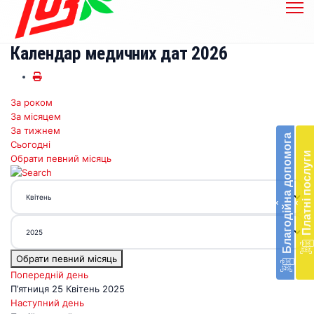
Календар медичних дат 2026
За роком
Бл
За місяцем
до
За тижнем
Благодійна допомога
Сьогодні
Підт
Платні послуги
Обрати певний місяць
діял
екст
меди
‹
‹
доп
в
Укра
благ
Обрати певний місяць
доп
Вря
Попередній день
біл
П’ятниця 25 Квітень 2025
житт
Наступний день