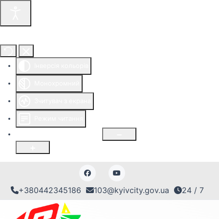
Інструменти доступності
Інверсія кольорів
Монохромний
Зчитувач з екрана
Режим читання
Розмір шрифту
100
%
+380442345186
103@kyivcity.gov.ua
24 / 7