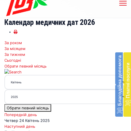
Календар медичних дат 2026
За роком
Бл
За місяцем
до
За тижнем
Благодійна допомога
Сьогодні
Підт
Платні послуги
Обрати певний місяць
діял
екст
меди
‹
‹
доп
в
Укра
благ
Обрати певний місяць
доп
Вря
Попередній день
біл
Четвер 24 Квітень 2025
житт
Наступний день