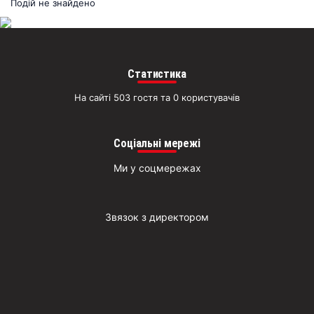
раз
Подій не знайдено
Д
Статистика
На сайті 503 гостя та 0 користувачів
Соціальні мережі
Ми у соцмережах
Звязок з директором