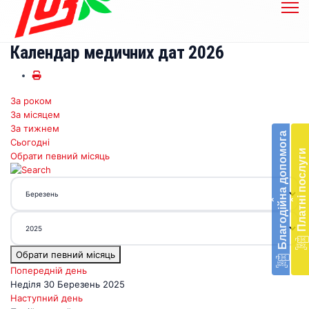
Календар медичних дат 2026
За роком
Бл
За місяцем
до
За тижнем
Благодійна допомога
Сьогодні
Підт
Платні послуги
Обрати певний місяць
діял
екст
меди
‹
‹
доп
в
Укра
благ
Обрати певний місяць
доп
Вря
Попередній день
біл
Неділя 30 Березень 2025
житт
Наступний день