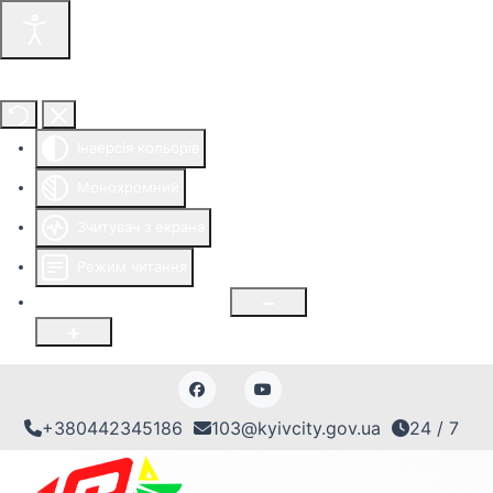
Інструменти доступності
Інверсія кольорів
Монохромний
Зчитувач з екрана
Режим читання
Розмір шрифту
100
%
+380442345186
103@kyivcity.gov.ua
24 / 7