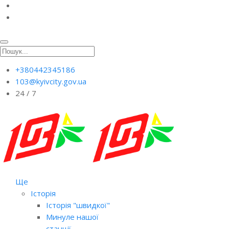
+380442345186
103@kyivcity.gov.ua
24 / 7
Ще
Історія
Історія "швидкої"
Минуле нашої
станції