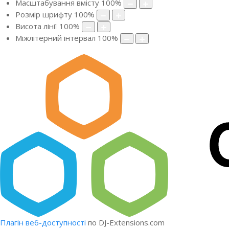
Масштабування вмісту
100
%
Розмір шрифту
100
%
Висота лінії
100
%
Міжлітерний інтервал
100
%
Плагін веб-доступності
по DJ-Extensions.com