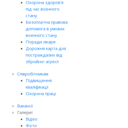
Охорона здоров'я
під час воєнного
стану
Безоплатна правова
допомога в умовах
воєнного стану
Поради лікаря
Дорожня карта для
постраждалих від
збройної агресії
Співробітникам
Підвищення
кваліфікації
Охорона праці
Вакансії
Галереї
Відео
Фото