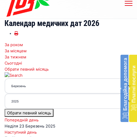
Календар медичних дат 2026
За роком
Бл
За місяцем
до
За тижнем
Благодійна допомога
Сьогодні
Підт
Платні послуги
Обрати певний місяць
діял
екст
меди
‹
‹
доп
в
Укра
благ
Обрати певний місяць
доп
Вря
Попередній день
біл
Неділя 23 Березень 2025
житт
Наступний день