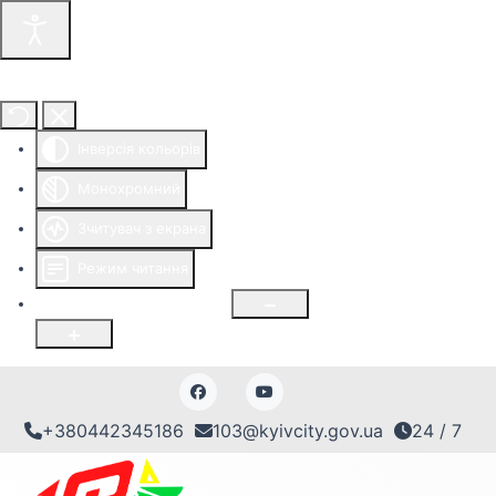
Інструменти доступності
Інверсія кольорів
Монохромний
Зчитувач з екрана
Режим читання
Розмір шрифту
100
%
+380442345186
103@kyivcity.gov.ua
24 / 7