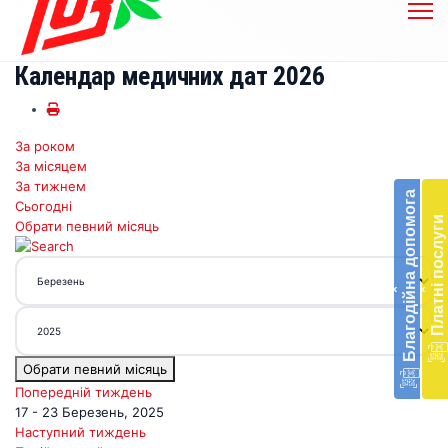
Календар медичних дат 2026
За роком
Бл
За місяцем
до
За тижнем
Благодійна допомога
Сьогодні
Підт
Платні послуги
Обрати певний місяць
діял
екст
меди
‹
‹
доп
в
Укра
благ
Обрати певний місяць
доп
Вря
Попередній тиждень
біл
17 - 23 Березень, 2025
житт
Наступний тиждень