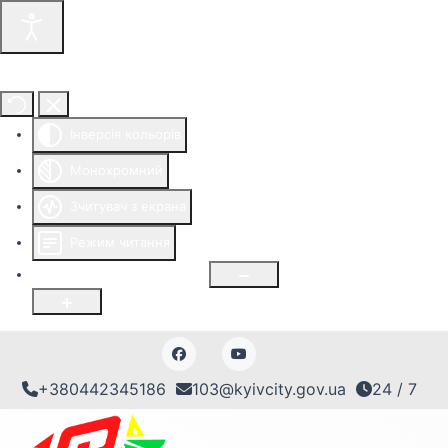
Інструменти доступності
Інверсія кольорів
Монохромний
Зчитувач з екрана
Режим читання
Розмір шрифту
100
%
+380442345186
103@kyivcity.gov.ua
24 / 7