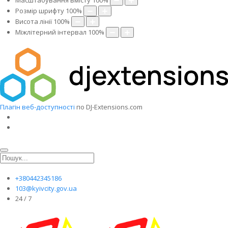
Масштабування вмісту
100
%
Розмір шрифту
100
%
Висота лінії
100
%
Міжлітерний інтервал
100
%
Плагін веб-доступності
по DJ-Extensions.com
+380442345186
103@kyivcity.gov.ua
24 / 7