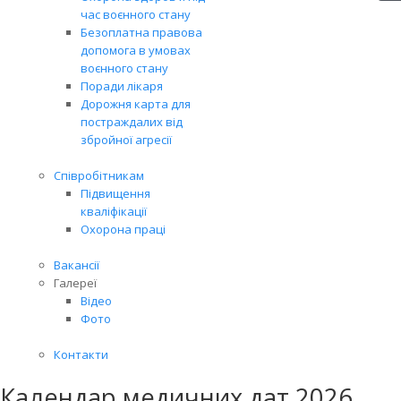
час воєнного стану
Безоплатна правова
допомога в умовах
воєнного стану
Поради лікаря
Дорожня карта для
постраждалих від
збройної агресії
Співробітникам
Підвищення
кваліфікації
Охорона праці
Вакансії
Галереї
Відео
Фото
Контакти
Календар медичних дат 2026