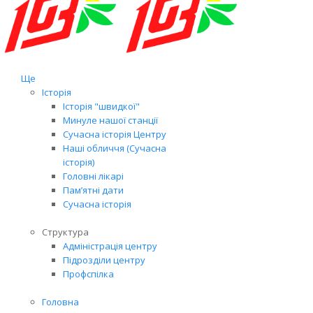
Ще
Історія
Історія "швидкої"
Минуле нашої станції
Сучасна історія Центру
Наші обличчя (Сучасна
історія)
Головні лікарі
Пам’ятні дати
Сучасна історія
Структура
Адміністрація центру
Підрозділи центру
Профспілка
Головна