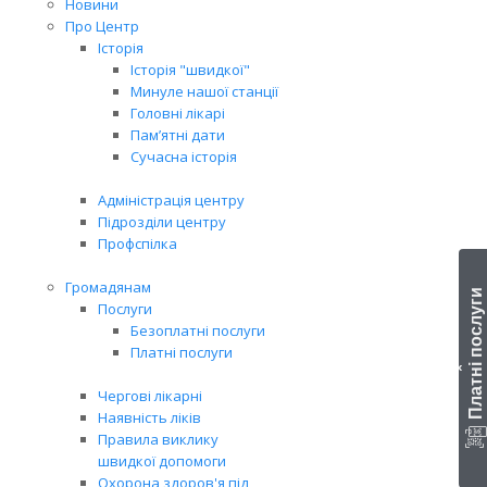
Новини
Про Центр
Історія
Історія "швидкої"
Минуле нашої станції
Головні лікарі
Пам’ятні дати
Сучасна історія
Адміністрація центру
Підрозділи центру
Профспілка
Громадянам
Платні послуги
Послуги
Безоплатні послуги
Платні послуги
‹
Чергові лікарні
Наявність ліків
Правила виклику
швидкої допомоги
Охорона здоров'я під