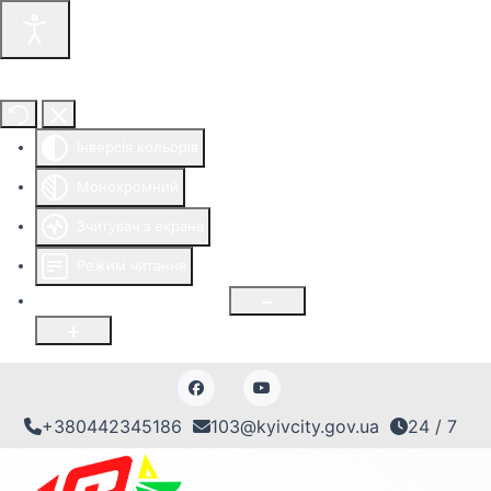
Інструменти доступності
Інверсія кольорів
Монохромний
Зчитувач з екрана
Режим читання
Розмір шрифту
100
%
+380442345186
103@kyivcity.gov.ua
24 / 7