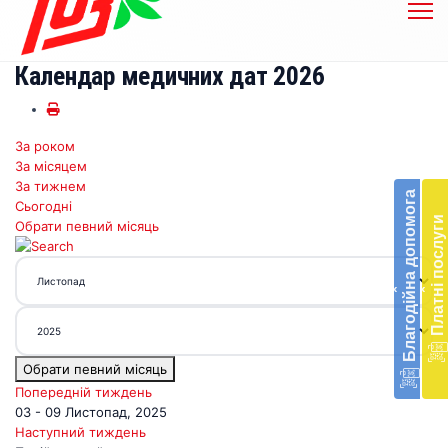
Календар медичних дат 2026
За роком
Бл
За місяцем
до
За тижнем
Благодійна допомога
Сьогодні
Підт
Платні послуги
Обрати певний місяць
діял
екст
меди
‹
‹
доп
в
Укра
благ
Обрати певний місяць
доп
Вря
Попередній тиждень
біл
03 - 09 Листопад, 2025
житт
Наступний тиждень