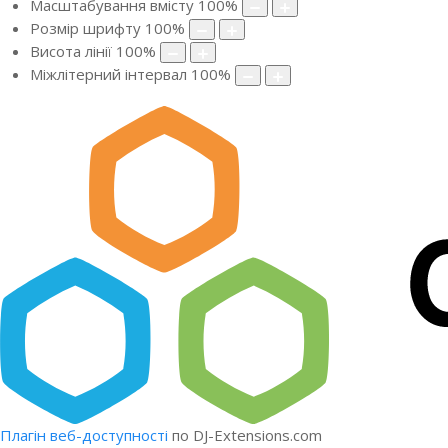
Масштабування вмісту
100
%
Розмір шрифту
100
%
Висота лінії
100
%
Міжлітерний інтервал
100
%
Плагін веб-доступності
по DJ-Extensions.com