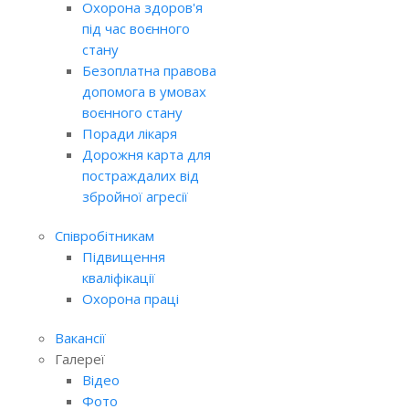
Охорона здоров'я
під час воєнного
стану
Безоплатна правова
допомога в умовах
воєнного стану
Поради лікаря
Дорожня карта для
постраждалих від
збройної агресії
Співробітникам
Підвищення
кваліфікації
Охорона праці
Вакансії
Галереї
Відео
Фото