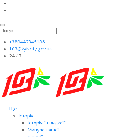
+380442345186
103@kyivcity.gov.ua
24 / 7
Ще
Історія
Історія "швидкої"
Минуле нашої
станції