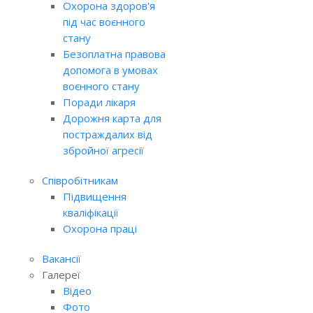
Охорона здоров'я
під час воєнного
стану
Безоплатна правова
допомога в умовах
воєнного стану
Поради лікаря
Дорожня карта для
постраждалих від
збройної агресії
Співробітникам
Підвищення
кваліфікації
Охорона праці
Вакансії
Галереї
Відео
Фото