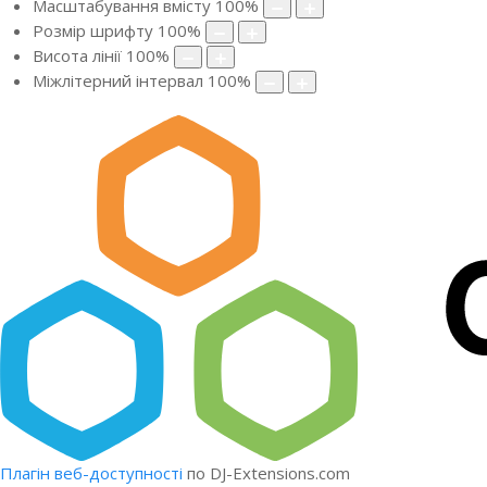
Масштабування вмісту
100
%
Розмір шрифту
100
%
Висота лінії
100
%
Міжлітерний інтервал
100
%
Плагін веб-доступності
по DJ-Extensions.com