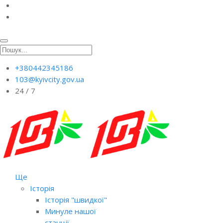
+380442345186
103@kyivcity.gov.ua
24 / 7
Ще
Історія
Історія "швидкої"
Минуле нашої
станції