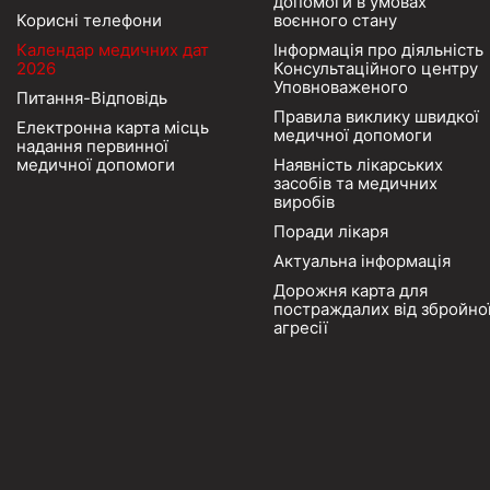
допомоги в умовах
Корисні телефони
воєнного стану
Календар медичних дат
Інформація про діяльність
2026
Консультаційного центру
Уповноваженого
Питання-Відповідь
Правила виклику швидкої
Електронна карта місць
медичної допомоги
надання первинної
медичної допомоги
Наявність лікарських
засобів та медичних
виробів
Поради лікаря
Актуальна інформація
Дорожня карта для
постраждалих від збройно
агресії