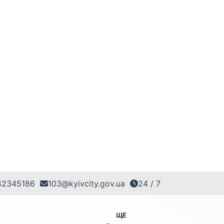
42345186
103@kyivcity.gov.ua
24 / 7
ЩЕ