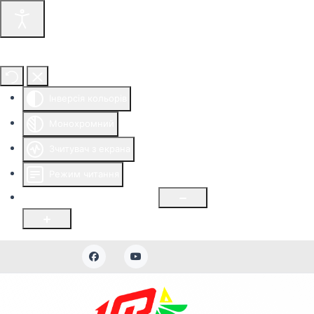
Інструменти доступності
Інверсія кольорів
Монохромний
Зчитувач з екрана
Режим читання
Розмір шрифту
100
%