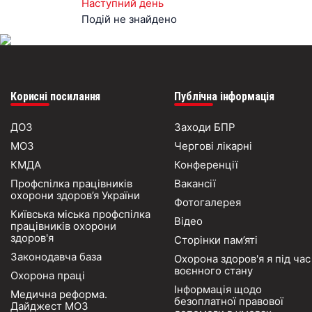
Наступний день
Подій не знайдено
Корисні посилання
Публічна інформація
ДОЗ
Заходи БПР
МОЗ
Чергові лікарні
КМДА
Конференції
Профспілка працівників
Вакансії
охорони здоров’я України
Фотогалерея
Київська міська профспілка
Відео
працівників охорони
здоров'я
Сторінки пам’яті
Законодавча база
Охорона здоров'я я під час
воєнного стану
Охорона праці
Інформація щодо
Медична реформа.
безоплатної правової
Дайджест МОЗ