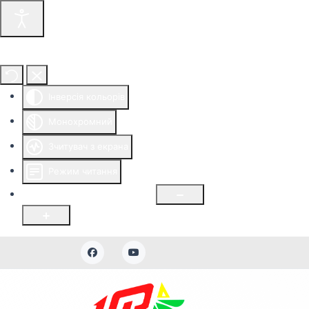
Інструменти доступності
Інверсія кольорів
Монохромний
Зчитувач з екрана
Режим читання
Розмір шрифту
100
%