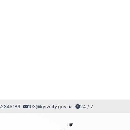
42345186
103@kyivcity.gov.ua
24 / 7
ЩЕ