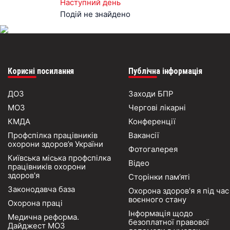
Наступний день
Подій не знайдено
Корисні посилання
Публічна інформація
ДОЗ
Заходи БПР
МОЗ
Чергові лікарні
КМДА
Конференції
Профспілка працівників
Вакансії
охорони здоров’я України
Фотогалерея
Київська міська профспілка
Відео
працівників охорони
здоров'я
Сторінки пам’яті
Законодавча база
Охорона здоров'я я під час
воєнного стану
Охорона праці
Інформація щодо
Медична реформа.
безоплатної правової
Дайджест МОЗ