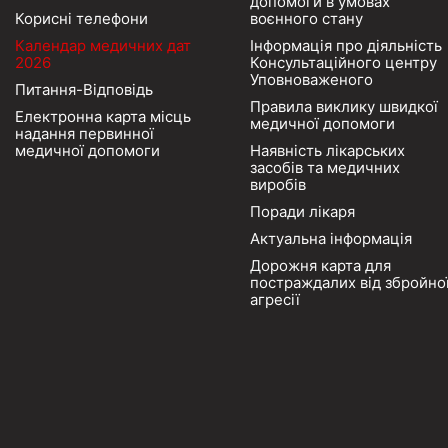
допомоги в умовах
Корисні телефони
воєнного стану
Календар медичних дат
Інформація про діяльність
2026
Консультаційного центру
Уповноваженого
Питання-Відповідь
Правила виклику швидкої
Електронна карта місць
медичної допомоги
надання первинної
медичної допомоги
Наявність лікарських
засобів та медичних
виробів
Поради лікаря
Актуальна інформація
Дорожня карта для
постраждалих від збройно
агресії