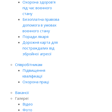
Охорона здоров'я
під час воєнного
стану
Безоплатна правова
допомога в умовах
воєнного стану
Поради лікаря
Дорожня карта для
постраждалих від
збройної агресії
Співробітникам
Підвищення
кваліфікації
Охорона праці
Вакансії
Галереї
Відео
Фото