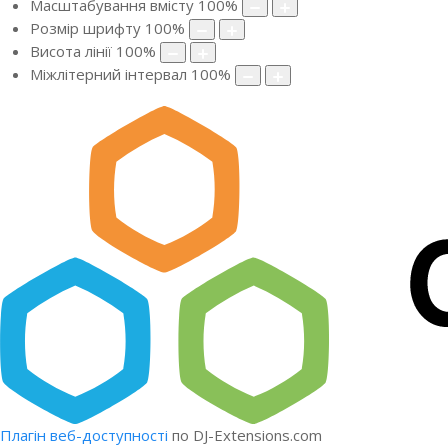
Масштабування вмісту
100
%
Розмір шрифту
100
%
Висота лінії
100
%
Міжлітерний інтервал
100
%
Плагін веб-доступності
по DJ-Extensions.com