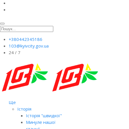
+380442345186
103@kyivcity.gov.ua
24 / 7
Ще
Історія
Історія "швидкої"
Минуле нашої
станції