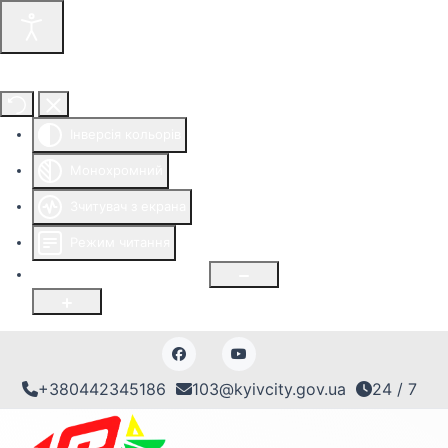
Інструменти доступності
Інверсія кольорів
Монохромний
Зчитувач з екрана
Режим читання
Розмір шрифту
100
%
+380442345186
103@kyivcity.gov.ua
24 / 7