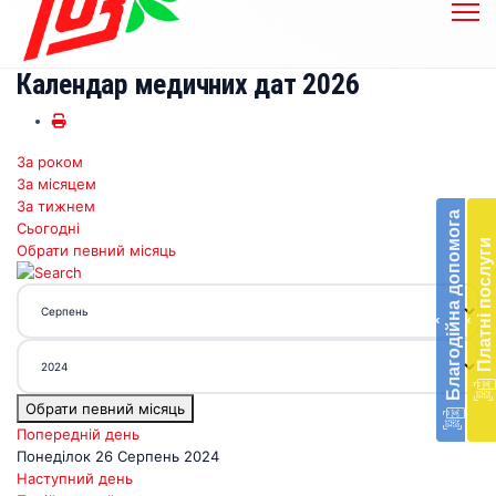
Календар медичних дат 2026
За роком
Бл
За місяцем
до
За тижнем
Благодійна допомога
Сьогодні
Підт
Платні послуги
Обрати певний місяць
діял
екст
меди
‹
‹
доп
в
Укра
благ
Обрати певний місяць
доп
Вря
Попередній день
біл
Понеділок 26 Серпень 2024
житт
Наступний день