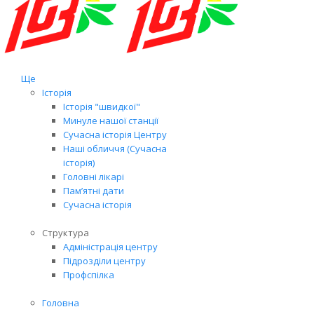
Ще
Історія
Історія "швидкої"
Минуле нашої станції
Сучасна історія Центру
Наші обличчя (Сучасна
історія)
Головні лікарі
Пам’ятні дати
Сучасна історія
Структура
Адміністрація центру
Підрозділи центру
Профспілка
Головна