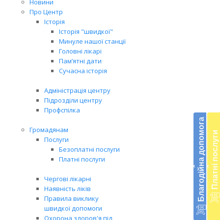
Новини
Про Центр
Історія
Історія "швидкої"
Минуле нашої станції
Головні лікарі
Пам’ятні дати
Сучасна історія
Адміністрація центру
Підрозділи центру
Бл
Профспілка
до
Благодійна допомога
Громадянам
Платні послуги
Підт
Послуги
діял
Безоплатні послуги
екст
Платні послуги
‹
‹
меди
доп
Чергові лікарні
в
Наявність ліків
Укра
Правила виклику
благ
швидкої допомоги
доп
Охорона здоров'я під