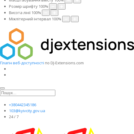
Масштабування вмісту
100
%
Розмір шрифту
100
%
Висота лінії
100
%
Міжлітерний інтервал
100
%
Плагін веб-доступності
по DJ-Extensions.com
+380442345186
103@kyivcity.gov.ua
24 / 7