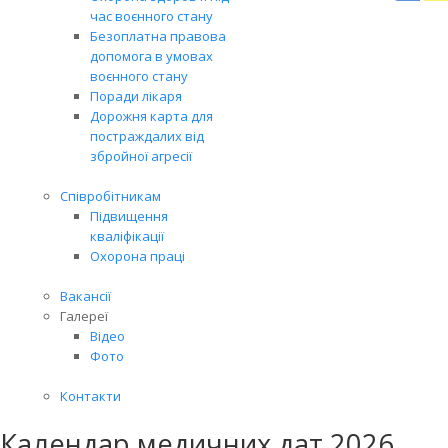
Вря
час воєнного стану
біль
Безоплатна правова
житт
допомога в умовах
разо
воєнного стану
Поради лікаря
Дорожня карта для
постраждалих від
збройної агресії
Співробітникам
Підвищення
кваліфікації
Охорона праці
Вакансії
Галереї
Відео
Фото
Контакти
Календар медичних дат 2026