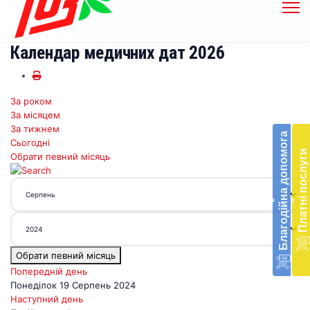
Календар медичних дат 2026
За роком
Бл
За місяцем
до
За тижнем
Благодійна допомога
Сьогодні
Підт
Платні послуги
Обрати певний місяць
діял
екст
меди
‹
‹
доп
в
Укра
благ
Обрати певний місяць
доп
Вря
Попередній день
біл
Понеділок 19 Серпень 2024
житт
Наступний день