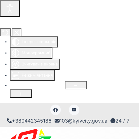
Інструменти доступності
Інверсія кольорів
Монохромний
Зчитувач з екрана
Режим читання
Розмір шрифту
100
%
+380442345186
103@kyivcity.gov.ua
24 / 7