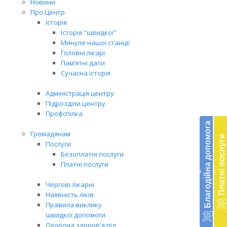
Новини
Про Центр
Історія
Історія "швидкої"
Минуле нашої станції
Головні лікарі
Пам’ятні дати
Сучасна історія
Адміністрація центру
Підрозділи центру
Бл
Профспілка
до
Благодійна допомога
Громадянам
Платні послуги
Підт
Послуги
діял
Безоплатні послуги
екст
Платні послуги
‹
‹
меди
доп
Чергові лікарні
в
Наявність ліків
Укра
Правила виклику
благ
швидкої допомоги
доп
Охорона здоров'я під