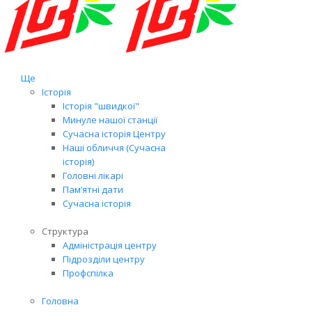
Ще
Історія
Історія "швидкої"
Минуле нашої станції
Сучасна історія Центру
Наші обличчя (Сучасна
історія)
Головні лікарі
Пам’ятні дати
Сучасна історія
Структура
Адміністрація центру
Підрозділи центру
Профспілка
Головна