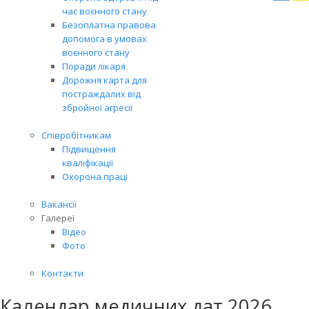
Вря
час воєнного стану
біл
Безоплатна правова
житт
допомога в умовах
раз
воєнного стану
Поради лікаря
Дорожня карта для
постраждалих від
збройної агресії
Співробітникам
Підвищення
кваліфікації
Охорона праці
Вакансії
Галереї
Відео
Фото
Контакти
Календар медичних дат 2026