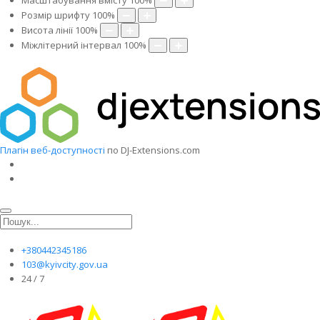
Масштабування вмісту
100
%
Розмір шрифту
100
%
Висота лінії
100
%
Міжлітерний інтервал
100
%
Плагін веб-доступності
по DJ-Extensions.com
+380442345186
103@kyivcity.gov.ua
24 / 7