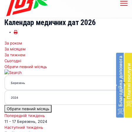
Календар медичних дат 2026
За роком
Бл
За місяцем
до
За тижнем
Благодійна допомога
Сьогодні
Підт
Платні послуги
Обрати певний місяць
діял
екст
меди
‹
‹
доп
в
Укра
благ
Обрати певний місяць
доп
Вря
Попередній тиждень
біл
11 - 17 Березень, 2024
житт
Наступний тиждень