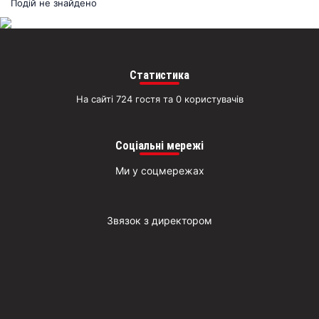
раз
Подій не знайдено
Д
Статистика
На сайті 724 гостя та 0 користувачів
Соціальні мережі
Ми у соцмережах
Звязок з директором