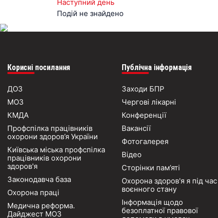
Наступний день
Подій не знайдено
Корисні посилання
Публічна інформація
ДОЗ
Заходи БПР
МОЗ
Чергові лікарні
КМДА
Конференції
Профспілка працівників
Вакансії
охорони здоров’я України
Фотогалерея
Київська міська профспілка
Відео
працівників охорони
здоров'я
Сторінки пам’яті
Законодавча база
Охорона здоров'я я під час
воєнного стану
Охорона праці
Інформація щодо
Медична реформа.
безоплатної правової
Дайджест МОЗ