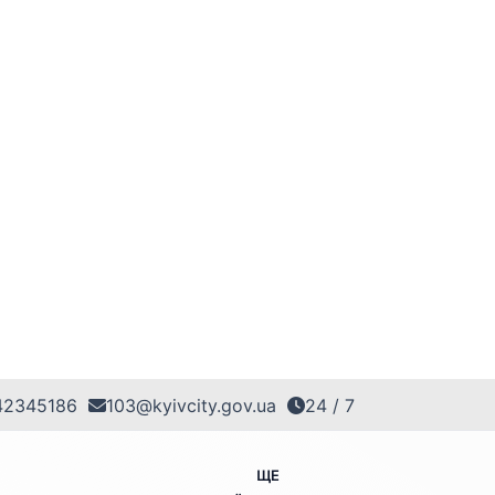
42345186
103@kyivcity.gov.ua
24 / 7
ЩЕ