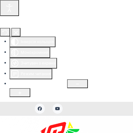
Інструменти доступності
Інверсія кольорів
Монохромний
Зчитувач з екрана
Режим читання
Розмір шрифту
100
%