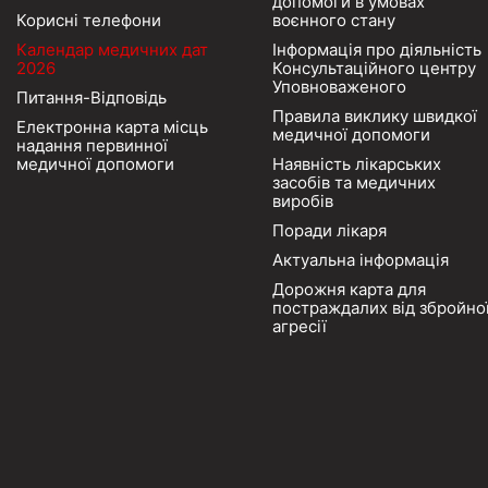
допомоги в умовах
Корисні телефони
воєнного стану
Календар медичних дат
Інформація про діяльність
2026
Консультаційного центру
Уповноваженого
Питання-Відповідь
Правила виклику швидкої
Електронна карта місць
медичної допомоги
надання первинної
медичної допомоги
Наявність лікарських
засобів та медичних
виробів
Поради лікаря
Актуальна інформація
Дорожня карта для
постраждалих від збройно
агресії