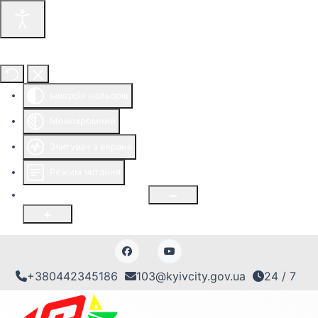
Інструменти доступності
Інверсія кольорів
Монохромний
Зчитувач з екрана
Режим читання
Розмір шрифту
100
%
+380442345186
103@kyivcity.gov.ua
24 / 7