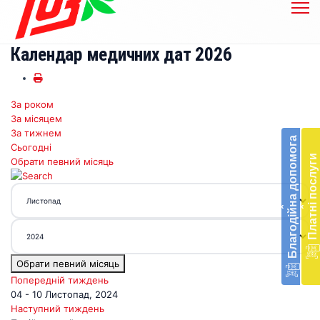
Календар медичних дат 2026
За роком
Бл
За місяцем
до
За тижнем
Благодійна допомога
Сьогодні
Підт
Платні послуги
Обрати певний місяць
діял
екст
меди
‹
‹
доп
в
Укра
благ
Обрати певний місяць
доп
Вря
Попередній тиждень
біл
04 - 10 Листопад, 2024
житт
Наступний тиждень