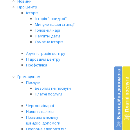
Новини
Про Центр
Історія
Історія "швидкої"
Минуле нашої станції
Головні лікарі
Пам’ятні дати
Сучасна історія
Адміністрація центру
Підрозділи центру
Бл
Профспілка
до
Благодійна допомога
Громадянам
Платні послуги
Підт
Послуги
діял
Безоплатні послуги
екст
Платні послуги
‹
‹
меди
доп
Чергові лікарні
в
Наявність ліків
Укра
Правила виклику
благ
швидкої допомоги
доп
Охорона здоров'я під