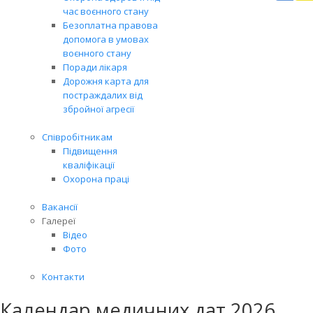
Вря
час воєнного стану
біл
Безоплатна правова
житт
допомога в умовах
раз
воєнного стану
Поради лікаря
Дорожня карта для
постраждалих від
збройної агресії
Співробітникам
Підвищення
кваліфікації
Охорона праці
Вакансії
Галереї
Відео
Фото
Контакти
Календар медичних дат 2026