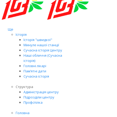
Ще
Історія
Історія "швидкої"
Минуле нашої станції
Сучасна історія Центру
Наші обличчя (Сучасна
історія)
Головні лікарі
Пам’ятні дати
Сучасна історія
Структура
Адміністрація центру
Підрозділи центру
Профспілка
Головна