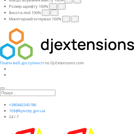
Масштабування вмісту
100
%
Розмір шрифту
100
%
Висота лінії
100
%
Міжлітерний інтервал
100
%
Плагін веб-доступності
по DJ-Extensions.com
+380442345186
103@kyivcity.gov.ua
24 / 7