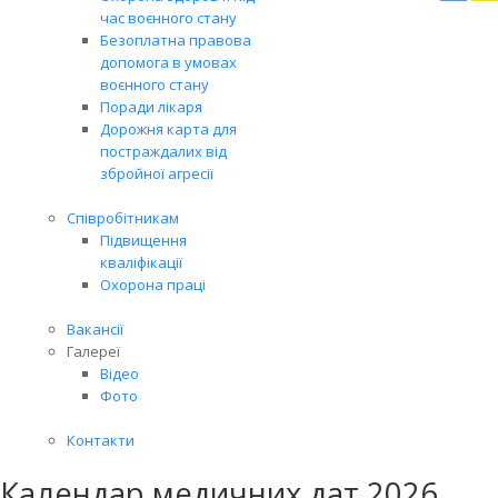
Вря
час воєнного стану
біл
Безоплатна правова
житт
допомога в умовах
раз
воєнного стану
Поради лікаря
Дорожня карта для
постраждалих від
збройної агресії
Співробітникам
Підвищення
кваліфікації
Охорона праці
Вакансії
Галереї
Відео
Фото
Контакти
Календар медичних дат 2026