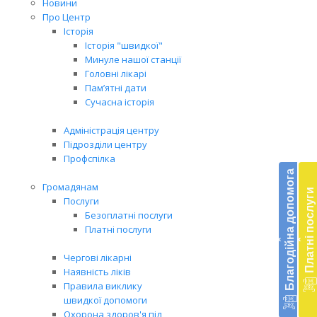
Новини
Про Центр
Історія
Історія "швидкої"
Минуле нашої станції
Головні лікарі
Пам’ятні дати
Сучасна історія
Адміністрація центру
Підрозділи центру
Бл
Профспілка
до
Благодійна допомога
Громадянам
Платні послуги
Підт
Послуги
діял
Безоплатні послуги
екст
Платні послуги
‹
‹
меди
доп
Чергові лікарні
в
Наявність ліків
Укра
Правила виклику
благ
швидкої допомоги
доп
Охорона здоров'я під