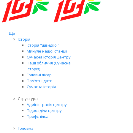
Ще
Історія
Історія "швидкої"
Минуле нашої станції
Сучасна історія Центру
Наші обличчя (Сучасна
історія)
Головні лікарі
Пам’ятні дати
Сучасна історія
Структура
Адміністрація центру
Підрозділи центру
Профспілка
Головна