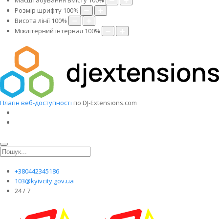
Масштабування вмісту
100
%
Розмір шрифту
100
%
Висота лінії
100
%
Міжлітерний інтервал
100
%
Плагін веб-доступності
по DJ-Extensions.com
+380442345186
103@kyivcity.gov.ua
24 / 7