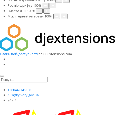
Масштабування вмісту
100
%
Розмір шрифту
100
%
Висота лінії
100
%
Міжлітерний інтервал
100
%
Плагін веб-доступності
по DJ-Extensions.com
+380442345186
103@kyivcity.gov.ua
24 / 7