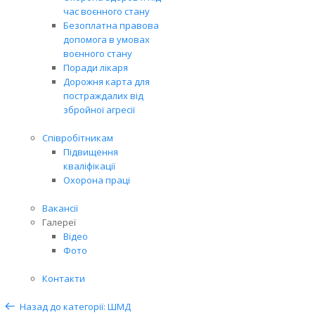
час воєнного стану
Безоплатна правова
допомога в умовах
воєнного стану
Поради лікаря
Дорожня карта для
постраждалих від
збройної агресії
Співробітникам
Підвищення
кваліфікації
Охорона праці
Вакансії
Галереї
Відео
Фото
Контакти
Назад до категорії: ШМД