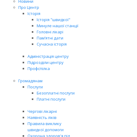
Новини
Про Центр
Історія
Історія "швидкої"
Минуле нашої станції
Головні лікарі
Пам’ятні дати
Сучасна історія
Адміністрація центру
Підрозділи центру
Профспілка
Громадянам
Послуги
Безоплатні послуги
Платні послуги
Чергові лікарні
Наявність ліків
Правила виклику
швидкої допомоги
Охорона здоров'я під