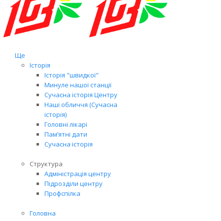
Ще
Історія
Історія "швидкої"
Минуле нашої станції
Сучасна історія Центру
Наші обличчя (Сучасна
історія)
Головні лікарі
Пам’ятні дати
Сучасна історія
Структура
Адміністрація центру
Підрозділи центру
Профспілка
Головна