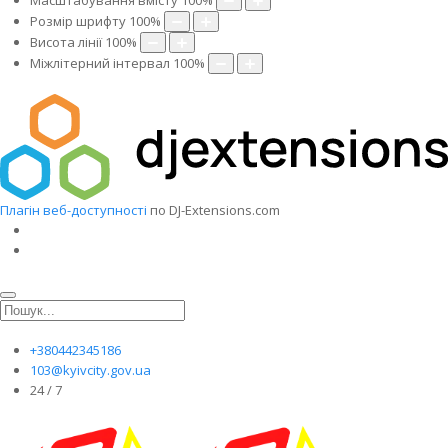
Масштабування вмісту
100
%
Розмір шрифту
100
%
Висота лінії
100
%
Міжлітерний інтервал
100
%
Плагін веб-доступності
по DJ-Extensions.com
+380442345186
103@kyivcity.gov.ua
24 / 7