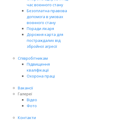
час воєнного стану
Безоплатна правова
допомога в умовах
воєнного стану
Поради лікаря
Дорожня карта для
постраждалих від
збройної агресії
Співробітникам
Підвищення
кваліфікації
Охорона праці
Вакансії
Галереї
Відео
Фото
Контакти