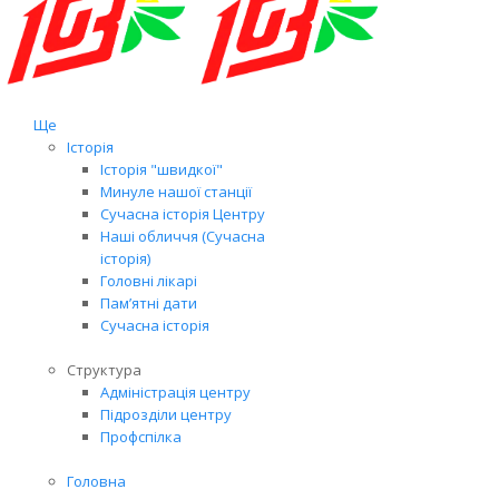
Ще
Історія
Історія "швидкої"
Минуле нашої станції
Сучасна історія Центру
Наші обличчя (Сучасна
історія)
Головні лікарі
Пам’ятні дати
Сучасна історія
Структура
Адміністрація центру
Підрозділи центру
Профспілка
Головна