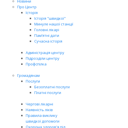
Новини
Про Центр
Історія
Історія "швидкої"
Минуле нашої станції
Головні лікарі
Пам’ятні дати
Сучасна історія
Адміністрація центру
Підрозділи центру
Профспілка
Громадянам
Послуги
Безоплатні послуги
Платні послуги
Чергові лікарні
Наявність ліків
Правила виклику
швидкої допомоги
Охорона здоров'я під