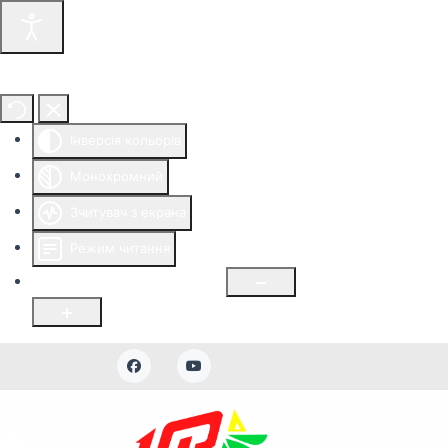
Інструменти доступності
Інверсія кольорів
Монохромний
Зчитувач з екрана
Режим читання
Розмір шрифту
100
%