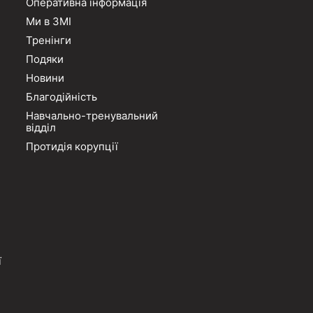
Оперативна інформація
Ми в ЗМІ
Тренінги
Подяки
Новини
Благодійність
Навчально-тренувальний
відділ
Протидія корупції
ї