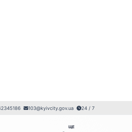
42345186
103@kyivcity.gov.ua
24 / 7
ЩЕ