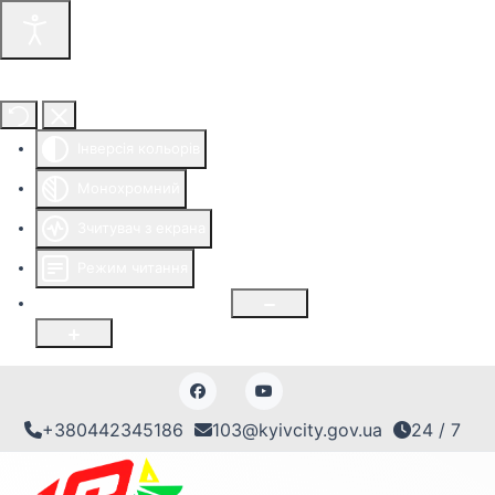
Інструменти доступності
Інверсія кольорів
Монохромний
Зчитувач з екрана
Режим читання
Розмір шрифту
100
%
+380442345186
103@kyivcity.gov.ua
24 / 7