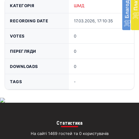
в
КАТЕГОРІЯ
ШМД
Укра
благ
RECORDING DATE
17.03.2026, 17:10:35
доп
Вря
біл
VOTES
0
житт
раз
ПЕРЕГЛЯДИ
0
Д
DOWNLOADS
0
TAGS
-
Статистика
На сайті 1469 гостей та 0 користувачів