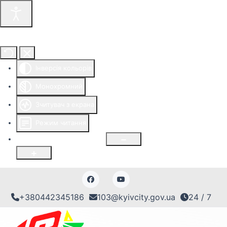
Інструменти доступності
Інверсія кольорів
Монохромний
Зчитувач з екрана
Режим читання
Розмір шрифту
100
%
+380442345186
103@kyivcity.gov.ua
24 / 7