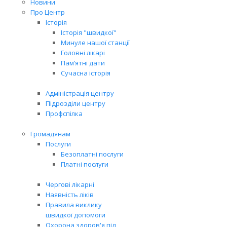
Новини
Про Центр
Історія
Історія "швидкої"
Минуле нашої станції
Головні лікарі
Пам’ятні дати
Сучасна історія
Адміністрація центру
Підрозділи центру
Профспілка
Громадянам
Послуги
Безоплатні послуги
Платні послуги
Чергові лікарні
Наявність ліків
Правила виклику
швидкої допомоги
Охорона здоров'я під