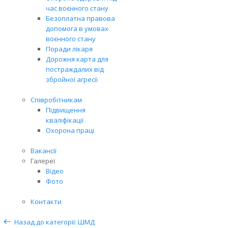
час воєнного стану
Безоплатна правова
допомога в умовах
воєнного стану
Поради лікаря
Дорожня карта для
постраждалих від
збройної агресії
Співробітникам
Підвищення
кваліфікації
Охорона праці
Вакансії
Галереї
Відео
Фото
Контакти
Назад до категорії: ШМД