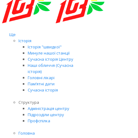
Ще
Історія
Історія "швидкої"
Минуле нашої станції
Сучасна історія Центру
Наші обличчя (Сучасна
історія)
Головні лікарі
Пам’ятні дати
Сучасна історія
Структура
Адміністрація центру
Підрозділи центру
Профспілка
Головна