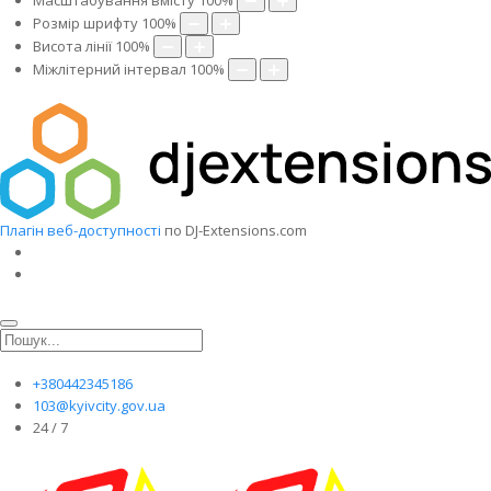
Масштабування вмісту
100
%
Розмір шрифту
100
%
Висота лінії
100
%
Міжлітерний інтервал
100
%
Плагін веб-доступності
по DJ-Extensions.com
+380442345186
103@kyivcity.gov.ua
24 / 7