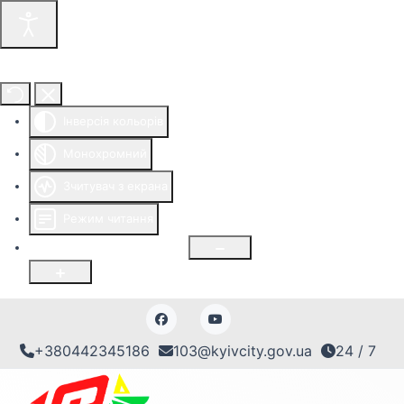
Інструменти доступності
Інверсія кольорів
Монохромний
Зчитувач з екрана
Режим читання
Розмір шрифту
100
%
+380442345186
103@kyivcity.gov.ua
24 / 7