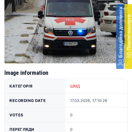
до
Благодійна допомога
Підт
Платні послуги
діял
екст
меди
‹
‹
доп
в
Укра
благ
доп
Вря
Image information
біл
житт
раз
КАТЕГОРІЯ
ШМД
Д
RECORDING DATE
17.03.2026, 17:10:26
VOTES
0
ПЕРЕГЛЯДИ
0