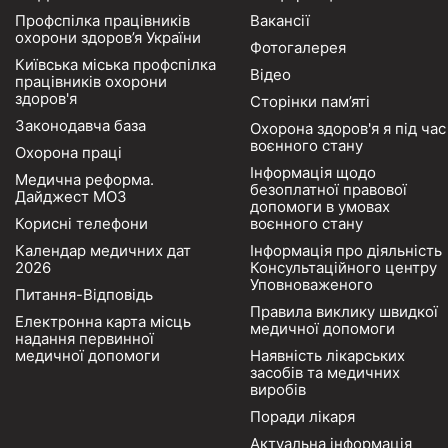
Профспілка працівників
Вакансії
охорони здоров’я України
Фотогалерея
Київська міська профспілка
Відео
працівників охорони
здоров'я
Сторінки пам’яті
Законодавча база
Охорона здоров'я я під час
воєнного стану
Охорона праці
Інформація щодо
Медична реформа.
безоплатної правової
Дайджест МОЗ
допомоги в умовах
Корисні телефони
воєнного стану
Календар медичних дат
Інформація про діяльність
2026
Консультаційного центру
Уповноваженого
Питання-Відповідь
Правила виклику швидкої
Електронна карта місць
медичної допомоги
надання первинної
медичної допомоги
Наявність лікарських
засобів та медичних
виробів
Поради лікаря
Актуальна інформація