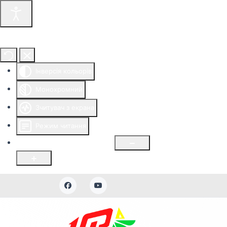
Інструменти доступності
Інверсія кольорів
Монохромний
Зчитувач з екрана
Режим читання
Розмір шрифту
100
%