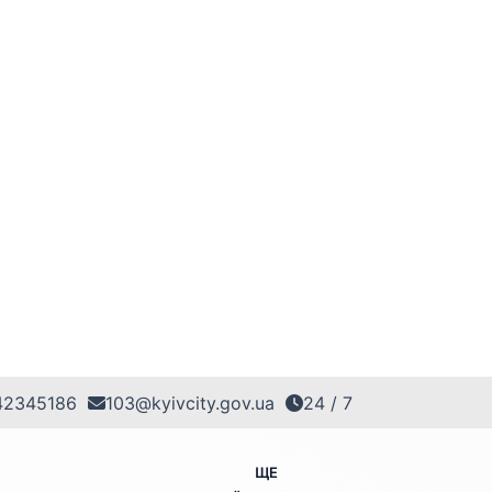
42345186
103@kyivcity.gov.ua
24 / 7
ЩЕ