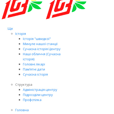
Ще
Історія
Історія "швидкої"
Минуле нашої станції
Сучасна історія Центру
Наші обличчя (Сучасна
історія)
Головні лікарі
Пам’ятні дати
Сучасна історія
Структура
Адміністрація центру
Підрозділи центру
Профспілка
Головна