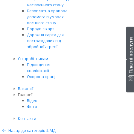
час воєнного стану
Безоплатна правова
допомога в умовах
воєнного стану
Поради лікаря
Дорожня карта для
Платні послуги
постраждалих від
збройної агресії
Співробітникам
‹
Підвищення
кваліфікації
Охорона праці
Вакансії
Галереї
Відео
Фото
Контакти
Назад до категорії: ШМД