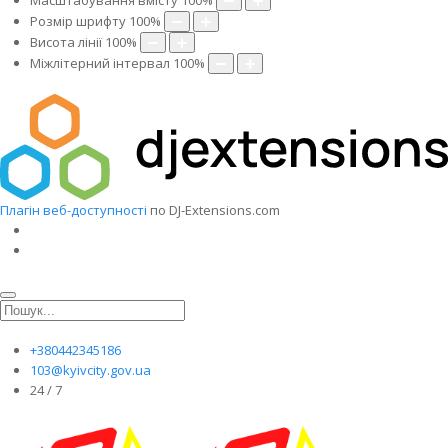
Масштабування вмісту
100
%
Розмір шрифту
100
%
Висота лінії
100
%
Міжлітерний інтервал
100
%
Плагін веб-доступності
по DJ-Extensions.com
+380442345186
103@kyivcity.gov.ua
24 / 7