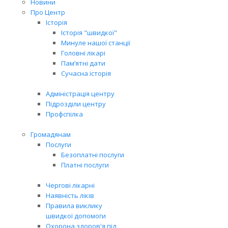
Новини
Про Центр
Історія
Історія "швидкої"
Минуле нашої станції
Головні лікарі
Пам’ятні дати
Сучасна історія
Адміністрація центру
Підрозділи центру
Профспілка
Громадянам
Послуги
Безоплатні послуги
Платні послуги
Чергові лікарні
Наявність ліків
Правила виклику
швидкої допомоги
Охорона здоров'я під