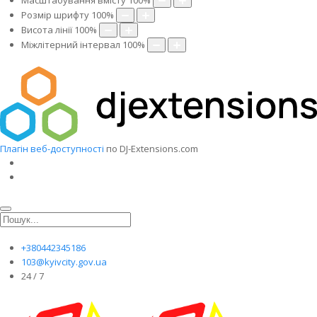
Масштабування вмісту
100
%
Розмір шрифту
100
%
Висота лінії
100
%
Міжлітерний інтервал
100
%
Плагін веб-доступності
по DJ-Extensions.com
+380442345186
103@kyivcity.gov.ua
24 / 7