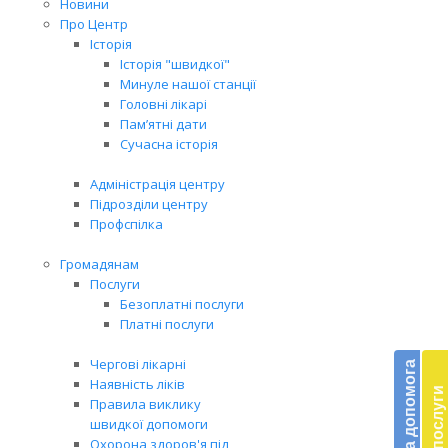
Новини
Про Центр
Історія
Історія "швидкої"
Минуле нашої станції
Головні лікарі
Пам’ятні дати
Сучасна історія
Адміністрація центру
Підрозділи центру
Профспілка
Громадянам
Послуги
Безоплатні послуги
Платні послуги
Бл
до
Чергові лікарні
Благодійна допомога
Наявність ліків
Платні послуги
Правила виклику
Підт
швидкої допомоги
діял
Охорона здоров'я під
екст