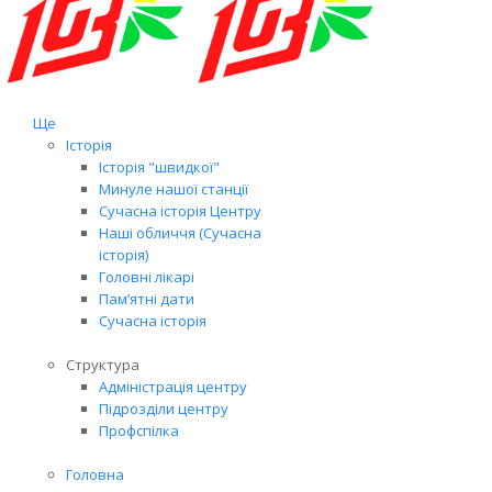
Ще
Історія
Історія "швидкої"
Минуле нашої станції
Сучасна історія Центру
Наші обличчя (Сучасна
історія)
Головні лікарі
Пам’ятні дати
Сучасна історія
Структура
Адміністрація центру
Підрозділи центру
Профспілка
Головна