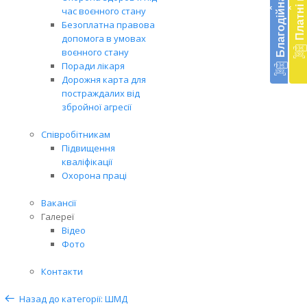
‹
‹
час воєнного стану
меди
Безоплатна правова
доп
допомога в умовах
в
воєнного стану
Укра
Поради лікаря
благ
Дорожня карта для
доп
постраждалих від
Вря
збройної агресії
біл
житт
Співробітникам
раз
Підвищення
кваліфікації
Охорона праці
Вакансії
Галереї
Відео
Фото
Контакти
Назад до категорії: ШМД