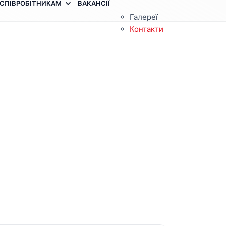
СПІВРОБІТНИКАМ
ВАКАНСІЇ
Галереї
Контакти
З
п
п