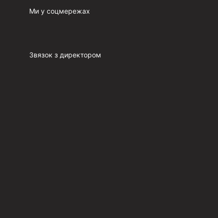
п
Ми у соцмережах
Звязок з директором