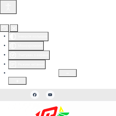
Інструменти доступності
Інверсія кольорів
Монохромний
Зчитувач з екрана
Режим читання
Розмір шрифту
100
%