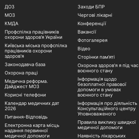
ДОЗ
Заходи БПР
МОЗ
Чергові лікарні
КМДА
Конференції
Профспілка працівників
Вакансії
охорони здоров’я України
Фотогалерея
Київська міська профспілка
Відео
працівників охорони
здоров'я
Сторінки пам’яті
Законодавча база
Охорона здоров'я я під час
воєнного стану
Охорона праці
Інформація щодо
Медична реформа.
безоплатної правової
Дайджест МОЗ
допомоги в умовах
Корисні телефони
воєнного стану
Календар медичних дат
Інформація про діяльність
2026
Консультаційного центру
Уповноваженого
Питання-Відповідь
Правила виклику швидкої
Електронна карта місць
медичної допомоги
надання первинної
медичної допомоги
Наявність лікарських