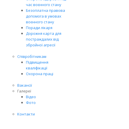
час воєнного стану
Безоплатна правова
допомога в умовах
воєнного стану
Поради лікаря
Дорожня карта для
постраждалих від
збройної агресії
Співробітникам
Підвищення
кваліфікації
Охорона праці
Вакансії
Галереї
Відео
Фото
Контакти