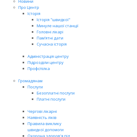
Новини
Про Центр
Історія
Історія "швидкої"
Минуле нашої станції
Головні лікарі
Пам’ятні дати
Сучасна історія
Адміністрація центру
Підрозділи центру
Профспілка
Громадянам
Послуги
Безоплатні послуги
Платні послуги
Чергові лікарні
Наявність ліків
Правила виклику
швидкої допомоги
Охорона здоров'я під