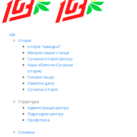
Ще
Історія
Історія "швидкої"
Минуле нашої станції
Сучасна історія Центру
Наші обличчя (Сучасна
історія)
Головні лікарі
Пам’ятні дати
Сучасна історія
Структура
Адміністрація центру
Підрозділи центру
Профспілка
Головна