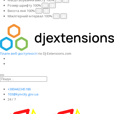
Масштабування вмісту
100
%
Розмір шрифту
100
%
Висота лінії
100
%
Міжлітерний інтервал
100
%
Плагін веб-доступності
по DJ-Extensions.com
+380442345186
103@kyivcity.gov.ua
24 / 7