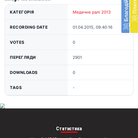
в
КАТЕГОРІЯ
Медичне ралі 2013
Укра
благ
доп
RECORDING DATE
01.04.2015, 09:40:16
Вря
біл
VOTES
0
житт
раз
ПЕРЕГЛЯДИ
2901
Д
DOWNLOADS
0
TAGS
-
Статистика