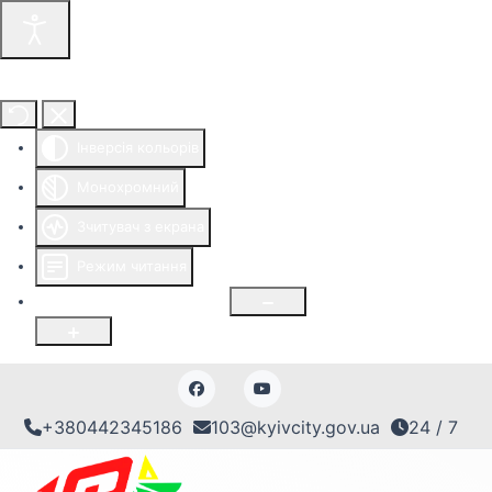
Інструменти доступності
Інверсія кольорів
Монохромний
Зчитувач з екрана
Режим читання
Розмір шрифту
100
%
+380442345186
103@kyivcity.gov.ua
24 / 7