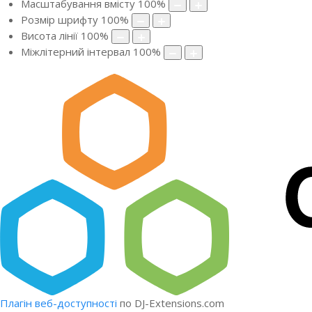
Масштабування вмісту
100
%
Розмір шрифту
100
%
Висота лінії
100
%
Міжлітерний інтервал
100
%
Плагін веб-доступності
по DJ-Extensions.com