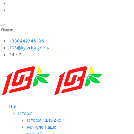
+380442345186
103@kyivcity.gov.ua
24 / 7
Ще
Історія
Історія "швидкої"
Минуле нашої
станції