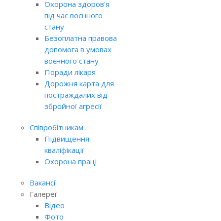
Охорона здоров'я
під час воєнного
стану
Безоплатна правова
допомога в умовах
воєнного стану
Поради лікаря
Дорожня карта для
постраждалих від
збройної агресії
Співробітникам
Підвищення
кваліфікації
Охорона праці
Вакансії
Галереї
Відео
Фото