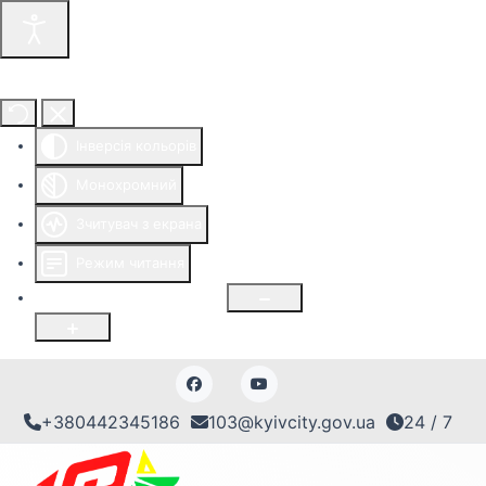
Інструменти доступності
Інверсія кольорів
Монохромний
Зчитувач з екрана
Режим читання
Розмір шрифту
100
%
+380442345186
103@kyivcity.gov.ua
24 / 7