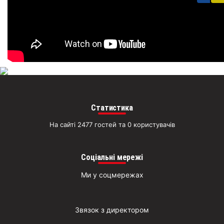
біл
житт
раз
Д
Статистика
На сайті 2477 гостей та 0 користувачів
Соціальні мережі
Ми у соцмережах
Звязок з директором