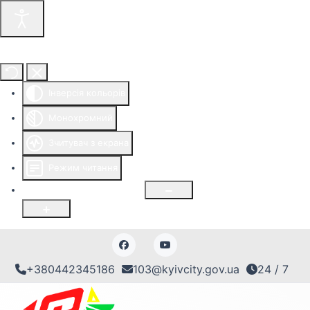
Інструменти доступності
Інверсія кольорів
Монохромний
Зчитувач з екрана
Режим читання
Розмір шрифту
100
%
+380442345186
103@kyivcity.gov.ua
24 / 7