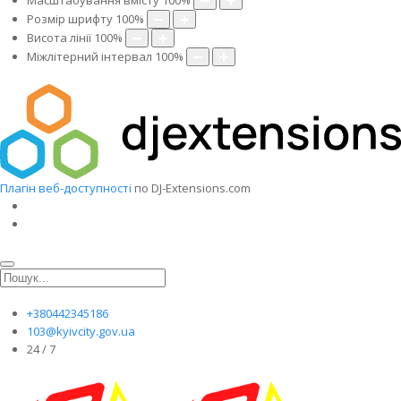
Масштабування вмісту
100
%
Розмір шрифту
100
%
Висота лінії
100
%
Міжлітерний інтервал
100
%
Плагін веб-доступності
по DJ-Extensions.com
+380442345186
103@kyivcity.gov.ua
24 / 7