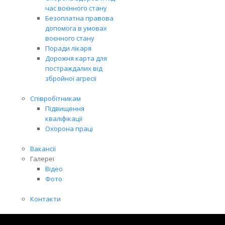
час воєнного стану
Безоплатна правова
допомога в умовах
воєнного стану
Поради лікаря
Дорожня карта для
постраждалих від
збройної агресії
Співробітникам
Підвищення
кваліфікації
Охорона праці
Вакансії
Галереї
Відео
Фото
Контакти