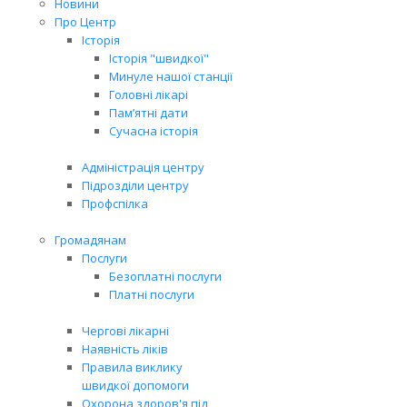
Новини
Про Центр
Історія
Історія "швидкої"
Минуле нашої станції
Головні лікарі
Пам’ятні дати
Сучасна історія
Адміністрація центру
Підрозділи центру
Профспілка
Громадянам
Послуги
Безоплатні послуги
Платні послуги
Чергові лікарні
Наявність ліків
Правила виклику
швидкої допомоги
Охорона здоров'я під