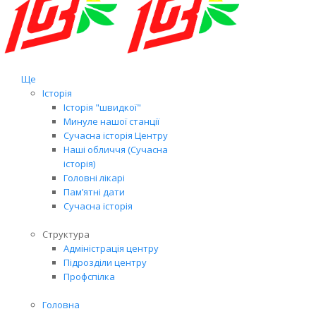
Ще
Історія
Історія "швидкої"
Минуле нашої станції
Сучасна історія Центру
Наші обличчя (Сучасна
історія)
Головні лікарі
Пам’ятні дати
Сучасна історія
Структура
Адміністрація центру
Підрозділи центру
Профспілка
Головна