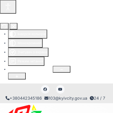
Інструменти доступності
Інверсія кольорів
Монохромний
Зчитувач з екрана
Режим читання
Розмір шрифту
100
%
+380442345186
103@kyivcity.gov.ua
24 / 7