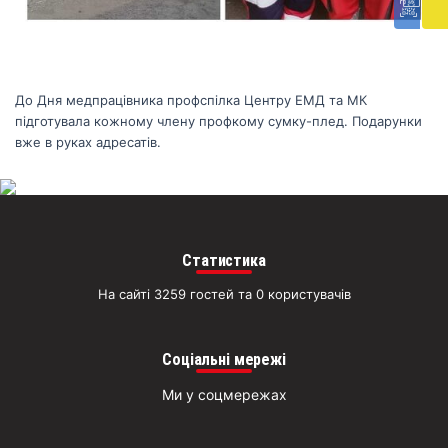
доп
Вря
біл
житт
раз
До Дня медпрацівника профспілка Центру ЕМД та МК
Д
підготувала кожному члену профкому сумку-плед. Подарунки
вже в руках адресатів.
Статистика
На сайті 3259 гостей та 0 користувачів
Соціальні мережі
Ми у соцмережах