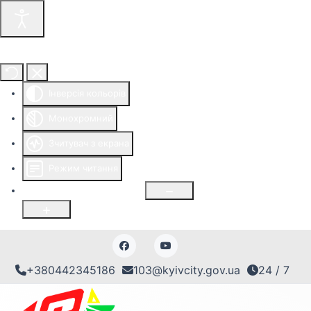
Інструменти доступності
Інверсія кольорів
Монохромний
Зчитувач з екрана
Режим читання
Розмір шрифту
100
%
+380442345186
103@kyivcity.gov.ua
24 / 7