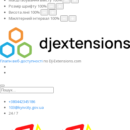
Масштабування вмісту
100
%
Розмір шрифту
100
%
Висота лінії
100
%
Міжлітерний інтервал
100
%
Плагін веб-доступності
по DJ-Extensions.com
+380442345186
103@kyivcity.gov.ua
24 / 7