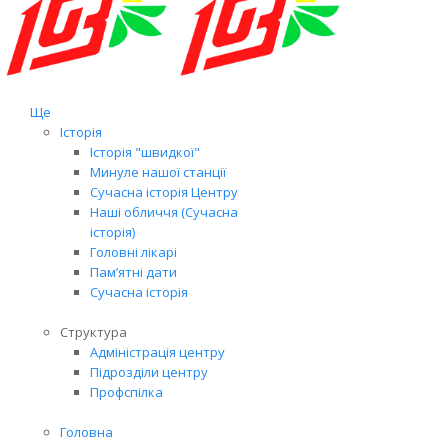
Ще
Історія
Історія "швидкої"
Минуле нашої станції
Сучасна історія Центру
Наші обличчя (Сучасна
історія)
Головні лікарі
Пам’ятні дати
Сучасна історія
Структура
Адміністрація центру
Підрозділи центру
Профспілка
Головна