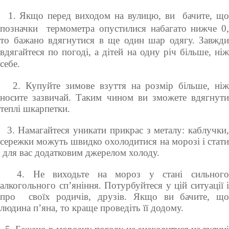
1.
Якщо перед виходом на вулицю, ви бач
и
те, щ
позначки термометра опустилися набаг
а
то нижче 0
то бажано вдягнутися в ще один шар одягу. Завжди
вдягайтеся по погоді, а дітей на одну річ більше, ніж
себе.
2. Купуйте зимове взуття на розмір більше, ні
носите зазвичай. Таким чином ви зможете вдягнути
теплі шкарпетки.
3. Намагайтеся уникати прикрас з металу: каблучки,
сережки можуть швидко охолодитися на морозі і стати
для вас додатковим джерелом холоду.
4. Не виходьте на мороз у стані сильног
алкогольного сп’яніння. Потурбуйтеся у цій ситуації і
про своїх родичів, друзів. Якщо ви бачите, що
людина п’яна, то краще проведіть її додому.