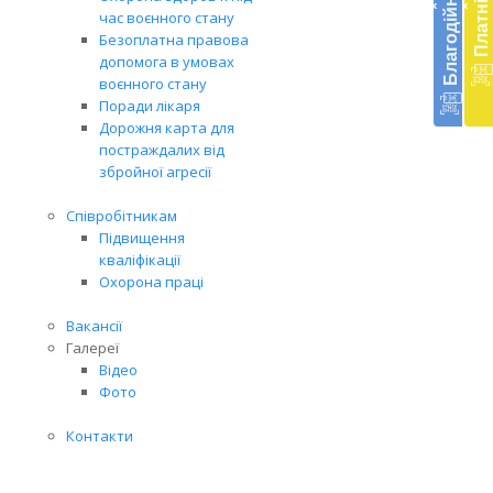
‹
‹
меди
час воєнного стану
доп
Безоплатна правова
в
допомога в умовах
Укра
воєнного стану
благ
Поради лікаря
доп
Дорожня карта для
Вря
постраждалих від
біл
збройної агресії
житт
раз
Співробітникам
Підвищення
кваліфікації
Охорона праці
Вакансії
Галереї
Відео
Фото
Контакти