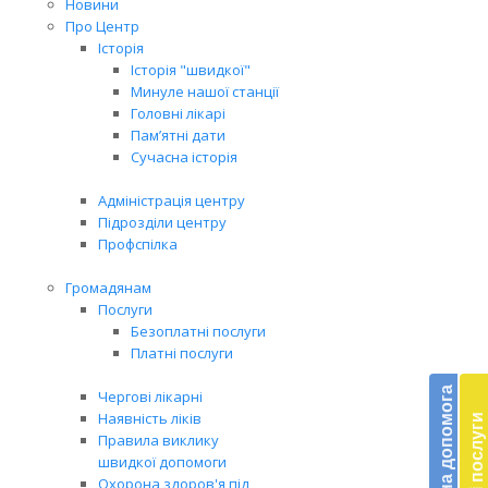
Новини
Про Центр
Історія
Історія "швидкої"
Минуле нашої станції
Головні лікарі
Пам’ятні дати
Сучасна історія
Адміністрація центру
Підрозділи центру
Профспілка
Громадянам
Послуги
Безоплатні послуги
Бл
Платні послуги
до
Благодійна допомога
Чергові лікарні
Наявність ліків
Платні послуги
Підт
Правила виклику
діял
швидкої допомоги
екст
Охорона здоров'я під